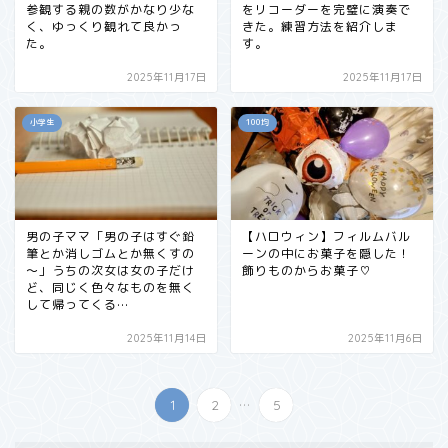
参観する親の数がかなり少な
をリコーダーを完璧に演奏で
く、ゆっくり観れて良かっ
きた。練習方法を紹介しま
た。
す。
2025年11月17日
2025年11月17日
小学生
100均
男の子ママ「男の子はすぐ鉛
【ハロウィン】フィルムバル
筆とか消しゴムとか無くすの
ーンの中にお菓子を隠した！
～」うちの次女は女の子だけ
飾りものからお菓子♡
ど、同じく色々なものを無く
して帰ってくる…
2025年11月14日
2025年11月6日
...
1
2
5