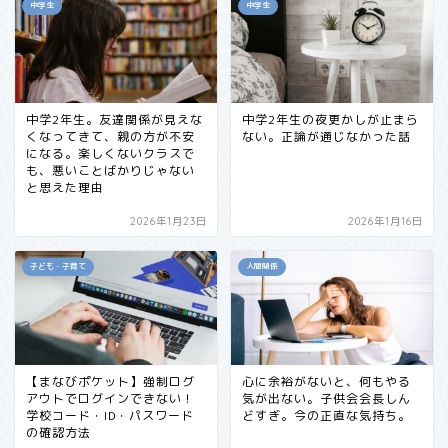
中学生
中学生
中学2年生。友達関係が見えな
中学2年生の夜更かしが止まら
くなってきて、親の方が不安
ない。正論が通じなかった話
になる。楽しくないクラスで
も、悪いことばかりじゃない
と思えた理由
2026年1月23日
2026年1月16日
子ども・子育て
人間関係
【まなびポケット】強制ログ
心に余裕がないと、何もやる
アウトでログインできない！
気が出ない。子供会会長しん
学校コード・ID・パスワード
どすぎ。今の正直な気持ち。
の確認方法