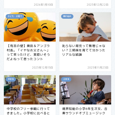
2026年1月10日
2025年12月22日
子ども・子育て
親の悩み
【有吉の壁】奥田＆アンゴラ
叱らない育児って無理じゃな
村長。「イヤなお父さん〜」
い？三姉妹を育てて分かった
って笑ったけど、実際いそう
リアルな結論
だよねって思ったコント
2025年12月15日
2025年11月23日
中学生
小学生
中学校のフリー参観に行って
境界知能の小学6年生次女、合
きました。小学校に比べると
奏サウンドオブミュージック