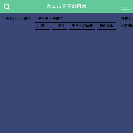
カエルママの日常
おでかけ・旅行
子ども・子育て
性格と
人間関
小学生
中学生
子どもの体験
親の悩み