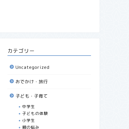
【有吉の壁】奥田＆アンゴラ村長。
叱らない
「イヤなお父さん〜」って笑ったけ
姉妹を育
ど、実際いそうだよねって思ったコ
ント
カテゴリー
2025年12月15日
Uncategorized
中学生
小学生
おでかけ・旅行
子ども・子育て
中学生
子どもの体験
小学生
中学校のフリー参観に行ってきまし
境界知能
親の悩み