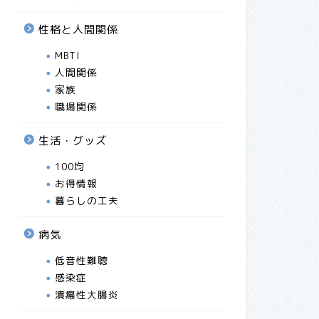
た。小学校に比べると参観する親の
ウンドオ
数がかなり少なく、ゆっくり観れて
ーを完璧
性格と人間関係
良かった。
紹介しま
MBTI
人間関係
2025年11月17日
家族
職場関係
小学生
100均
生活・グッズ
100均
お得情報
暮らしの工夫
病気
男の子ママ「男の子はすぐ鉛筆とか
【ハロウ
低音性難聴
消しゴムとか無くすの～」うちの次
中にお菓
感染症
女は女の子だけど、同じく色々なも
お菓子♡
潰瘍性大腸炎
のを無くして帰ってくる…