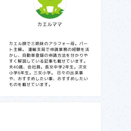
中学生
中学生
カエルママ
カエル顔で三姉妹のアラフォー母。パー
ト主婦。 運輸支局で申請業務の経験を活
かし、自動車登録の申請方法を分かりや
すく解説している記事も載せています。
中学2年生。友達関係が見えなくな
中学2年
夫40歳、会社員。長女中学2年生。次女
ってきて、親の方が不安になる。楽
い。正論
小学6年生。三女小学。 日々の出来事
しくないクラスでも、悪いことばか
や、おすすめしたい事、おすすめしたい
ものを載せています。
りじゃないと思えた理由
2026年1月23日
子ども・子育て
人間関係