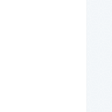
【まなびポケット】強制ログアウト
心に余裕
でログインできない！学校コード・
ない。子
ID・パスワードの確認方法
正直な気
2026年1月10日
子ども・子育て
親の悩み