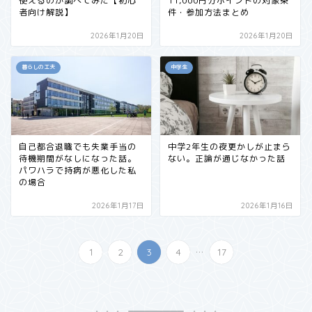
使えるのか調べてみた【初心
11,000円分ポイントの対象条
者向け解説】
件・参加方法まとめ
2026年1月20日
2026年1月20日
暮らしの工夫
中学生
自己都合退職でも失業手当の
中学2年生の夜更かしが止まら
待機期間がなしになった話。
ない。正論が通じなかった話
パワハラで持病が悪化した私
の場合
2026年1月17日
2026年1月16日
...
1
2
3
4
17