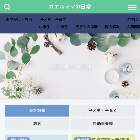
カエルママの日常
おでかけ・旅行
子ども・子育て
性格と
小学生
中学生
子どもの体験
親の悩み
人間関
kaerumama
最新記事
子ども・子育て
病気
自動車登録
性格と人間関係
自動車登録