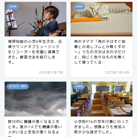
小学生
小学生
境界知能の小学6年生次女、合
男の子ママ「男の子はすぐ鉛
奏サウンドオブミュージック
筆とか消しゴムとか無くすの
をリコーダーを完璧に演奏で
～」うちの次女は女の子だけ
きた。練習方法を紹介しま
ど、同じく色々なものを無く
す。
して帰ってくる…
2025年11月17日
2025年11月14日
おでかけ・旅行
小学生
旅行中に機嫌が悪くなる三女
小学校PTAの学年行事に行って
と夫。誰か1人でも機嫌が悪い
きました。想像よりも参加人
人がいると空気が悪くなるよ
数が少な過ぎでした。