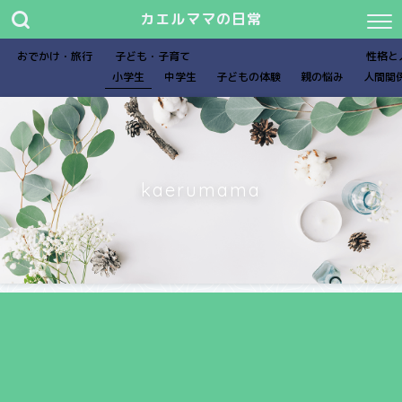
カエルママの日常
おでかけ・旅行
子ども・子育て
性格と
小学生
中学生
子どもの体験
親の悩み
人間関
kaerumama