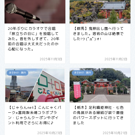
20年ぶりにカラオケで合唱
【群馬】鬼押出し園へ行って
「旅立ちの日に」を独唱して
きました。溶岩の山は絶景で
みた。音を外しすぎて、20年
した!ヮ(ﾟдﾟ)ォ!
前の合唱は大丈夫だったのか
心配になった。
2025年11月3日
2025年11月2日
おでかけ・旅行
おでかけ・旅行
【じゃらんnet】こんにゃくパ
【栃木】足利織姫神社・七色
ーク×富岡製糸場コラボプラ
の鳥居がある縁結び坂♡最強
ン・じゃらんクーポンやポイ
のパワースポットに行ってき
ント利用でさらにお得に♪
ました
2025年10月23日
2025年10月21日