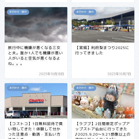
おでかけ・旅行
おでかけ・旅行
旅行中に機嫌が悪くなる三女
【宮城】利府梨まつり2025に
と夫。誰か1人でも機嫌が悪い
行ってきました
人がいると空気が悪くなるよ
ね。。。
2025年10月18日
2025年10月7日
おでかけ・旅行
おでかけ・旅行
【コストコ】1日無料招待で買
【ラブブ】2日間限定ポップア
い物してきた！体験して分か
ップストア仙台に行ってきた
った注意点・勧誘・支払い方
♪2025.9.20～9.21想像以上の