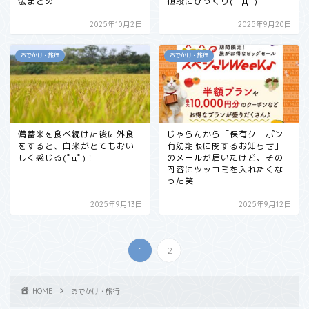
法まとめ
値段にびっくり( ﾟДﾟ)
2025年10月2日
2025年9月20日
おでかけ・旅行
おでかけ・旅行
備蓄米を食べ続けた後に外食
じゃらんから「保有クーポン
をすると、白米がとてもおい
有効期限に関するお知らせ」
しく感じる(ﾟдﾟ)！
のメールが届いたけど、その
内容にツッコミを入れたくな
った笑
2025年9月13日
2025年9月12日
1
2
HOME
おでかけ・旅行