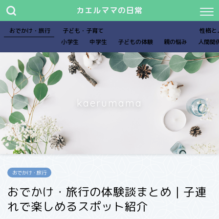
カエルママの日常
おでかけ・旅行
子ども・子育て
性格と
小学生
中学生
子どもの体験
親の悩み
人間関
kaerumama
おでかけ・旅行
おでかけ・旅行の体験談まとめ｜子連
れで楽しめるスポット紹介