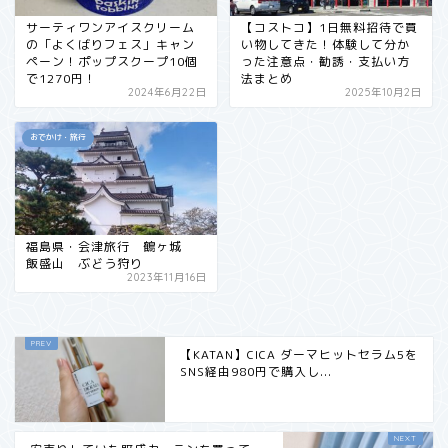
サーティワンアイスクリーム
【コストコ】1日無料招待で買
の「よくばりフェス」キャン
い物してきた！体験して分か
ペーン！ポップスクープ10個
った注意点・勧誘・支払い方
で1270円！
法まとめ
2024年6月22日
2025年10月2日
おでかけ・旅行
福島県・会津旅行 鶴ヶ城
飯盛山 ぶどう狩り
2023年11月16日
【KATAN】CICA ダーマヒットセラム5を
SNS経由980円で購入し...