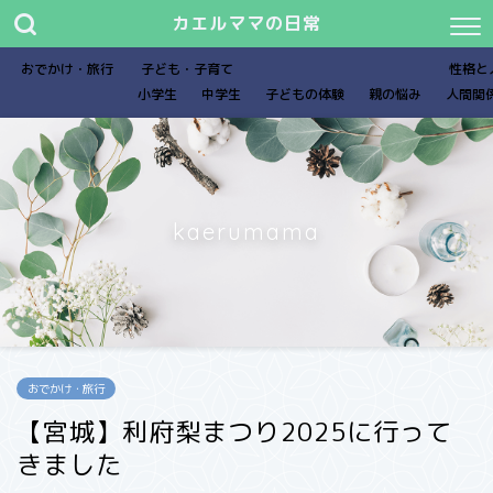
カエルママの日常
おでかけ・旅行
子ども・子育て
性格と
小学生
中学生
子どもの体験
親の悩み
人間関
kaerumama
おでかけ・旅行
【宮城】利府梨まつり2025に行って
きました