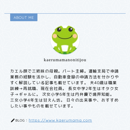
ABOUT ME
kaerumamanonitijou
カエル顔で三姉妹の母親。パート主婦。運輸支局で申請
業務の経験を活かし、自動車登録の申請方法を分かりや
すく解説している記事も載せています。 夫40歳は職業
訓練→再就職、現在会社員。 長女中学2年生はオタク女
子→ギャルに。 次女小学6年生は内弁慶で境界知能。
三女小学4年生は甘えん坊。 日々の出来事や、おすすめ
したい事やものを載せています。
https://www.kaerumama.com
BLOG：