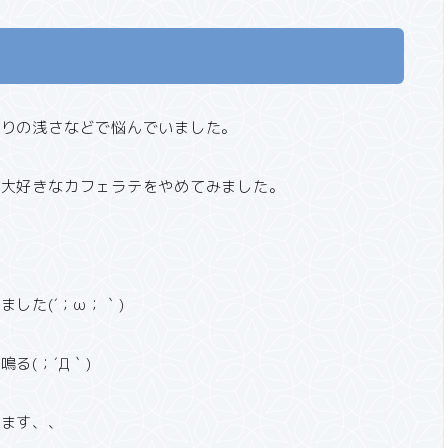
眠りの浅さなどで悩んでいました。
、大好きなカフェラテをやめてみました。
した(´；ω；｀)
る(；´Д｀)
寝ます、、