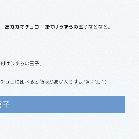
ツ・高カカオチョコ・味付けうずらの玉子
などなど
。
味付けうずらの玉子。
ョコに比べると値段が高いんですよね(；´Д｀)
菓子