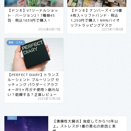
【ドンキ】VTリードルショッ
【ドンキ】ナンバーズイン9番
ト・バージョン2！7種類45
4枚入＋リフトバンド・税込
包・税込1639円で購入！
1,250円で購入！NMNバイオ
リフトラッピングマスク
2026年6月17日
2025年11月4日
美容・コスメ
【PERFECT DIARY】トランス
ルーシェント ブルーリング セ
ッティング パウダー＜アラフ
ォーが3ヶ月ガチ使用＞崩れな
い？乾燥する？正直レビュー
2025年12月2日
【潰瘍性大腸炎】発症してから10年以
上。ストレスが1番の悪化の原因と実