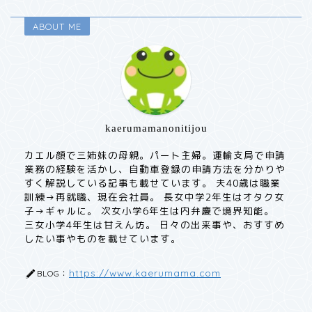
ABOUT ME
kaerumamanonitijou
カエル顔で三姉妹の母親。パート主婦。運輸支局で申請
業務の経験を活かし、自動車登録の申請方法を分かりや
すく解説している記事も載せています。 夫40歳は職業
訓練→再就職、現在会社員。 長女中学2年生はオタク女
子→ギャルに。 次女小学6年生は内弁慶で境界知能。
三女小学4年生は甘えん坊。 日々の出来事や、おすすめ
したい事やものを載せています。
https://www.kaerumama.com
BLOG：