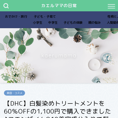
カエルママの日常
おでかけ・旅行
子ども・子育て
性格と
小学生
中学生
子どもの体験
親の悩み
人間関
kaerumama
美容・コスメ
【DHC】白髪染めトリートメントを
60％OFFの1,100円で購入できました