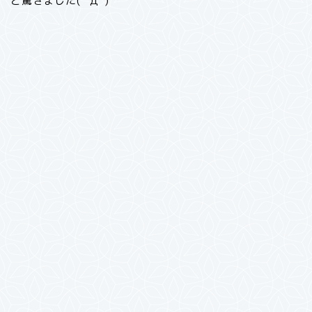
と驚きました( ﾟДﾟ)