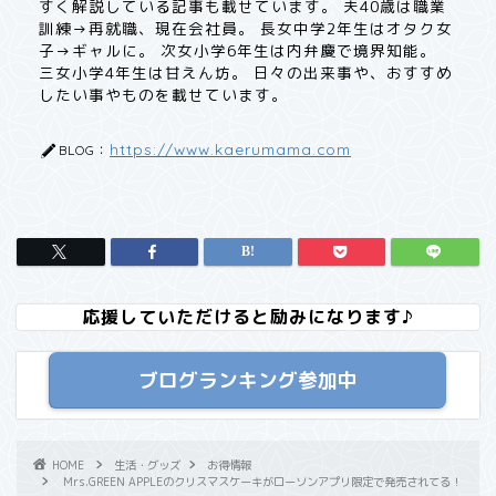
すく解説している記事も載せています。 夫40歳は職業
訓練→再就職、現在会社員。 長女中学2年生はオタク女
子→ギャルに。 次女小学6年生は内弁慶で境界知能。
三女小学4年生は甘えん坊。 日々の出来事や、おすすめ
したい事やものを載せています。
https://www.kaerumama.com
BLOG：
応援していただけると励みになります♪
ブログランキング参加中
HOME
生活・グッズ
お得情報
Mrs.GREEN APPLEのクリスマスケーキがローソンアプリ限定で発売されてる！