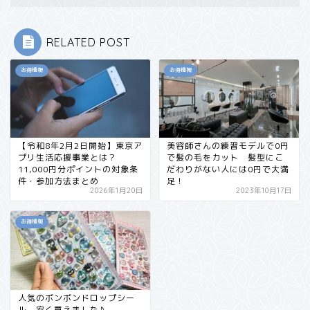
RELATED POST
お得情報
お得情報
【令和8年2月2日開始】東京ア
美容師さんの練習モデルで0円
プリ生活応援事業とは？
で髪の毛をカット 髪型にこ
11,000円分ポイントの対象条
だわりがない人には0円で大満
件・参加方法まとめ
足！
2026年1月20日
2023年10月17日
お得情報
人気のボンボンドロップシー
ル、安く買えました♪