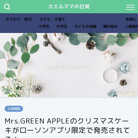
カエルママの日常
おでかけ・旅行
子ども・子育て
性格と
小学生
中学生
子どもの体験
親の悩み
人間関
kaerumama
お得情報
Mrs.GREEN APPLEのクリスマスケー
キがローソンアプリ限定で発売されて