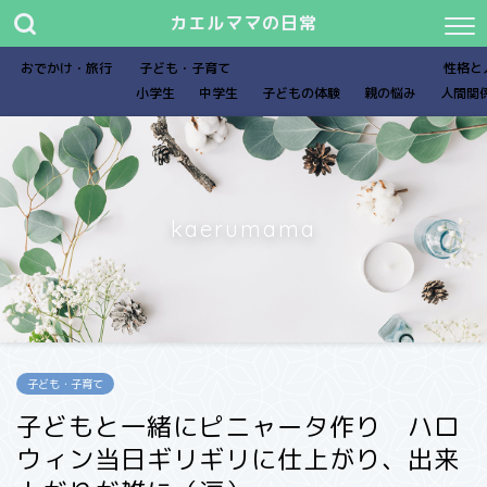
カエルママの日常
おでかけ・旅行
子ども・子育て
性格と
小学生
中学生
子どもの体験
親の悩み
人間関
kaerumama
子ども・子育て
子どもと一緒にピニャータ作り ハロ
ウィン当日ギリギリに仕上がり、出来