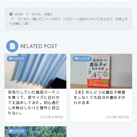
HOME
子ども・子育て
子どもと一緒にピニャータ作り ハロウィン当日ギリギリに仕上がり、出来上が
りが雑に（涙）
RELATED POST
暮らしの工夫
暮らしの工夫
安売りしていた既成カーテン
【本】めんどうな遺伝子検査
を買って、窓サイズに合わせ
をしなくても自分の遺伝子が
て丈詰めしてみた。初心者だ
わかる本
し失敗はしたけど意外と目立
たない。
2025年10月9日
2024年7月29日
暮らしの工夫