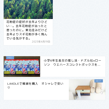
花粉症の症状が去年よりひど
い…。去年花粉症が治ったと
思ったのに。東北住みだけど
去年よりスギ花粉が多く飛ん
でいる気がする。
2025年4月19日
小学6年生長女の推し活・ドズル社×ロー
ソン ウエハースコレクトボックスを...
LAKOLEで雑貨を購入 オシャレで安い
♡