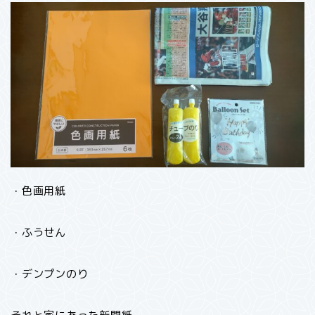
・色画用紙
・ふうせん
・デンプンのり