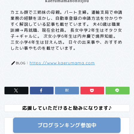
kaerumamanonitijou
カエル顔で三姉妹の母親。パート主婦。運輸支局で申請
業務の経験を活かし、自動車登録の申請方法を分かりや
すく解説している記事も載せています。 夫40歳は職業
訓練→再就職、現在会社員。 長女中学2年生はオタク女
子→ギャルに。 次女小学6年生は内弁慶で境界知能。
三女小学4年生は甘えん坊。 日々の出来事や、おすすめ
したい事やものを載せています。
https://www.kaerumama.com
BLOG：
応援していただけると励みになります♪
ブログランキング参加中