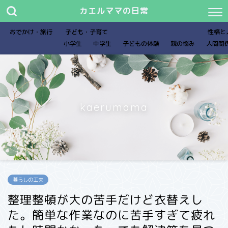
カエルママの日常
おでかけ・旅行
子ども・子育て
性格と
小学生
中学生
子どもの体験
親の悩み
人間関
kaerumama
暮らしの工夫
整理整頓が大の苦手だけど衣替えし
た。簡単な作業なのに苦手すぎて疲れ