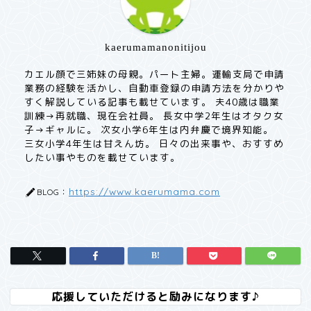
kaerumamanonitijou
カエル顔で三姉妹の母親。パート主婦。運輸支局で申請
業務の経験を活かし、自動車登録の申請方法を分かりや
すく解説している記事も載せています。 夫40歳は職業
訓練→再就職、現在会社員。 長女中学2年生はオタク女
子→ギャルに。 次女小学6年生は内弁慶で境界知能。
三女小学4年生は甘えん坊。 日々の出来事や、おすすめ
したい事やものを載せています。
https://www.kaerumama.com
BLOG：
応援していただけると励みになります♪