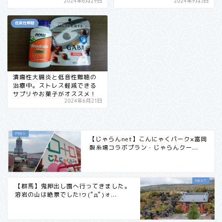
2024年6月29日
2024年9月5日
低音性難聴
潰瘍性大腸炎と低音性難聴の
治療中。ストレス軽減できる
サプリやお菓子がオススメ！
2024年6月21日
【じゃらんnet】こんにゃくパーク×富岡
製糸場コラボプラン・じゃらんクー...
【群馬】鬼押出し園へ行ってきました。
溶岩の山は絶景でした!ヮ(ﾟдﾟ)ォ...