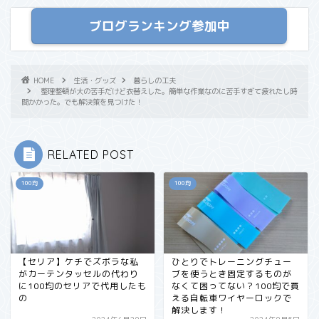
ブログランキング参加中
HOME
生活・グッズ
暮らしの工夫
整理整頓が大の苦手だけど衣替えした。簡単な作業なのに苦手すぎて疲れたし時
間かかった。でも解決策を見つけた！
RELATED POST
100均
100均
【セリア】ケチでズボラな私
ひとりでトレーニングチュー
がカーテンタッセルの代わり
ブを使うとき固定するものが
に100均のセリアで代用したも
なくて困ってない？100均で買
の
える自転車ワイヤーロックで
解決します！