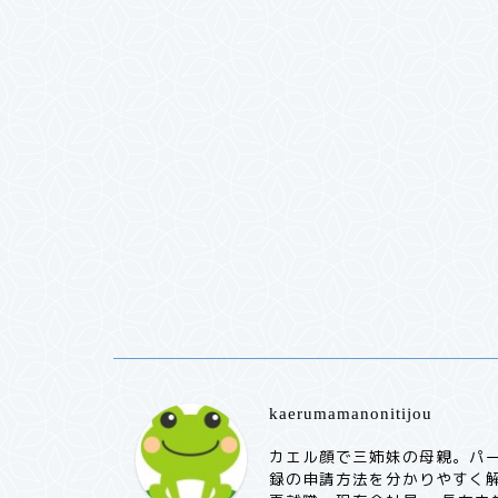
kaerumamanonitijou
カエル顔で三姉妹の母親。パ
録の申請方法を分かりやすく解