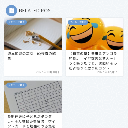
RELATED POST
子ども・子育て
子ども・子育て
境界知能の次女 IQ検査の結
【有吉の壁】奥田＆アンゴラ
果
村長。「イヤなお父さん〜」
って笑ったけど、実際いそう
だよねって思ったコント
2023年10月18日
2025年12月15日
子ども・子育て
長期休みに子どもがダラダ
ラ…そんな悩みを解決！ポイ
ントカードで勉強のやる気を