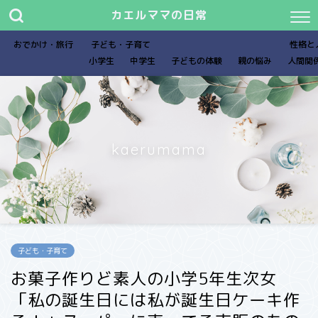
カエルママの日常
おでかけ・旅行
子ども・子育て
性格と
小学生
中学生
子どもの体験
親の悩み
人間関
kaerumama
子ども・子育て
お菓子作りど素人の小学5年生次女
「私の誕生日には私が誕生日ケーキ作