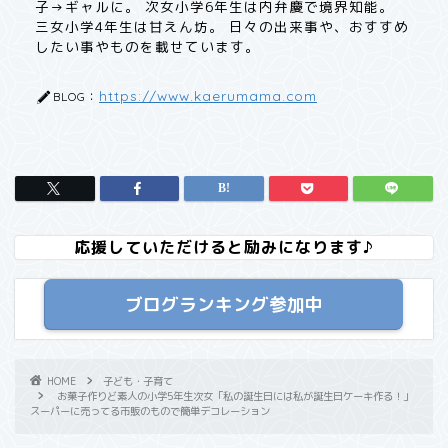
子→ギャルに。 次女小学6年生は内弁慶で境界知能。
三女小学4年生は甘えん坊。 日々の出来事や、おすすめ
したい事やものを載せています。
https://www.kaerumama.com
BLOG：
応援していただけると励みになります♪
ブログランキング参加中
HOME
子ども・子育て
お菓子作りど素人の小学5年生次女「私の誕生日には私が誕生日ケーキ作る！」
スーパーに売ってる市販のもので簡単デコレーション