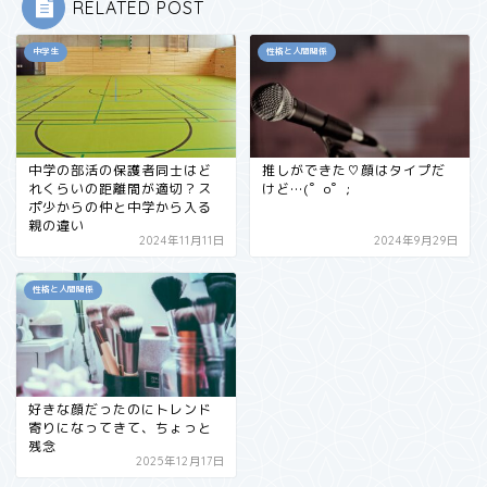
RELATED POST
中学生
性格と人間関係
中学の部活の保護者同士はど
推しができた♡顔はタイプだ
れくらいの距離間が適切？ス
けど…(゜o゜;
ポ少からの仲と中学から入る
親の違い
2024年11月11日
2024年9月29日
性格と人間関係
好きな顔だったのにトレンド
寄りになってきて、ちょっと
残念
2025年12月17日