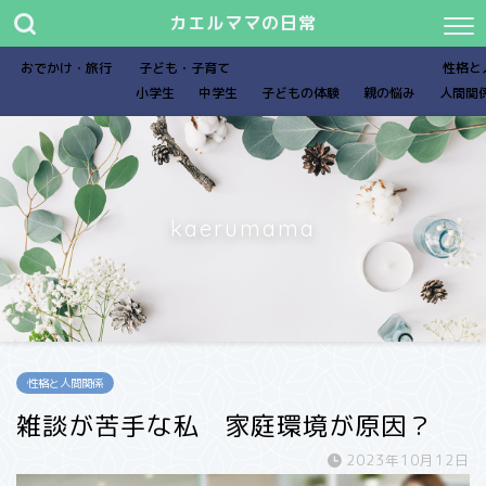
カエルママの日常
おでかけ・旅行
子ども・子育て
性格と
小学生
中学生
子どもの体験
親の悩み
人間関
kaerumama
性格と人間関係
雑談が苦手な私 家庭環境が原因？
2023年10月12日