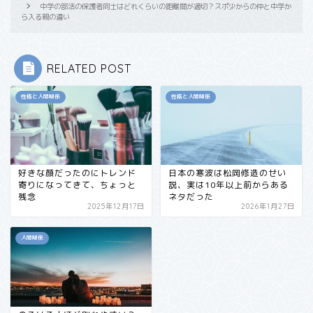
中学の部活の保護者同士はどれくらいの距離間が適切？スポ少からの仲と中学か
ら入る親の違い
RELATED POST
性格と人間関係
性格と人間関係
好きな顔だったのにトレンド
日本の寒波は松岡修造のせい
寄りになってきて、ちょっと
説、実は10年以上前からある
残念
ネタだった
2025年12月17日
2026年1月27日
人間関係