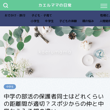
カエルママの日常
おでかけ・旅行
子ども・子育て
性格と
小学生
中学生
子どもの体験
親の悩み
人間関
kaerumama
中学生
中学の部活の保護者同士はどれくらい
の距離間が適切？スポ少からの仲と中