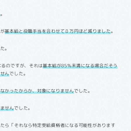
ず
。
額が
基本給と役職手当を合わせて８万円ほど減りました
。
した。
なるのですが、それは
基本給が85％未満になる場合だそう
ません
でした。
らなかったからか、対象になりません
でした。
りません
でした。
したら「それなら特定受給資格者になる可能性があります