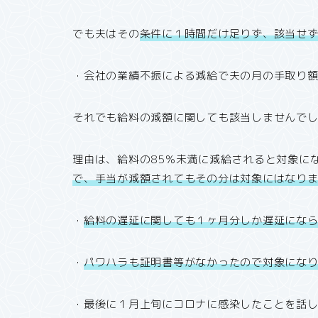
でも夫はその
条件に１時間だけ足りず、該当せ
・会社の業績不振による減給で夫の月の手取り
それでも給料の減額に関しても該当しませんで
理由は、給料の85％未満に減給されると対象に
で、手当が減額されてもその分は対象にはなり
・
給料の遅延に関しても１ヶ月分しか遅延にな
・
パワハラも証明書等がなかったので対象にな
・最後に１月上旬にコロナに感染したことを話